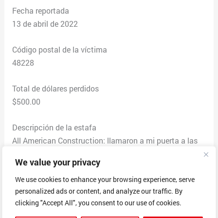
Fecha reportada
13 de abril de 2022
Código postal de la víctima
48228
Total de dólares perdidos
$500.00
Descripción de la estafa
All American Construction: llamaron a mi puerta a las
6:30 p. m. Diciendo que trabajaron en la casa de mis
We value your privacy
vecinos, hace varios años y pasaron después de mirar
We use cookies to enhance your browsing experience, serve
mi casa y sa que necesitaba trabajo. Me entregaron un
personalized ads or content, and analyze our traffic. By
volante que decía que hacían reparaciones en el hogar.
clicking "Accept All", you consent to our use of cookies.
Hablé con un asistente de Tony Ross y Tom Ross y les