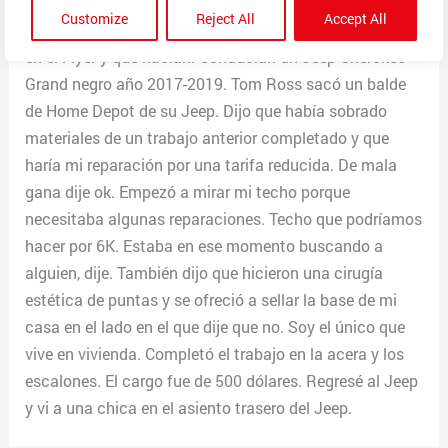
pregunté si podían reparar mi camino y escalones. A
Customize
Reject All
Accept All
regañadientes escuché a Tony Ross explicar qué había
en el Flyer y qué hacían. Conducían un Jeep Cherokee
Grand negro año 2017-2019. Tom Ross sacó un balde
de Home Depot de su Jeep. Dijo que había sobrado
materiales de un trabajo anterior completado y que
haría mi reparación por una tarifa reducida. De mala
gana dije ok. Empezó a mirar mi techo porque
necesitaba algunas reparaciones. Techo que podríamos
hacer por 6K. Estaba en ese momento buscando a
alguien, dije. También dijo que hicieron una cirugía
estética de puntas y se ofreció a sellar la base de mi
casa en el lado en el que dije que no. Soy el único que
vive en vivienda. Completó el trabajo en la acera y los
escalones. El cargo fue de 500 dólares. Regresé al Jeep
y vi a una chica en el asiento trasero del Jeep.