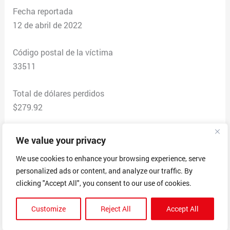
Fecha reportada
12 de abril de 2022
Código postal de la víctima
33511
Total de dólares perdidos
$279.92
Descripción de la estafa
We value your privacy
Hice un pedido con Arcanein Security Cameras Order #
We use cookies to enhance your browsing experience, serve
1342D por un total de $279.92. Nunca recibí
personalized ads or content, and analyze our traffic. By
confirmación de pedido ni número de seguimiento.
clicking "Accept All", you consent to our use of cookies.
Después de un par de semanas, intenté enviarles un
correo electrónico a answer@arcanein.com, pero no se
Customize
Reject All
Accept All
entregó. Disputé los cargos con la tarjeta de crédito de