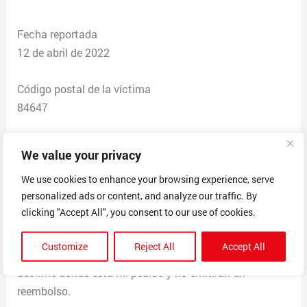
Fecha reportada
12 de abril de 2022
Código postal de la víctima
84647
Total de dólares perdidos
We value your privacy
$12.50
We use cookies to enhance your browsing experience, serve
personalized ads or content, and analyze our traffic. By
Descripción de la estafa
clicking "Accept All", you consent to our use of cookies.
Hice un pedido de un anillo y he estado esperando a
que llegara el producto. El pedido se realizó el 27 de
Customize
Reject All
Accept All
enero de 2022. Han pasado 75 días y no pueden
decirme dónde está mi pedido y no emitirán un
reembolso.