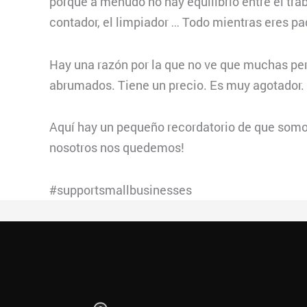
porque a menudo no hay equilibrio entre el traba
contador, el limpiador … Todo mientras eres pa
Hay una razón por la que no ve que muchas per
abrumados. Tiene un precio. Es muy agotador. 
Aquí hay un pequeño recordatorio de que som
nosotros nos quedemos!
#supportsmallbusinesses