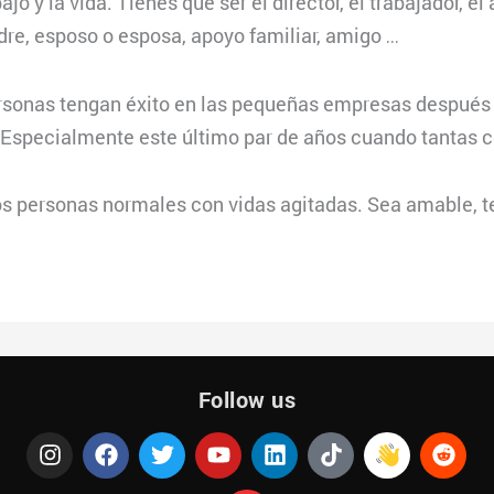
jo y la vida. Tienes que ser el director, el trabajador, el
dre, esposo o esposa, apoyo familiar, amigo …
sonas tengan éxito en las pequeñas empresas después de
Especialmente este último par de años cuando tantas co
os personas normales con vidas agitadas. Sea amable, 
Follow us
I
F
T
Y
Q
L
T
R
n
a
w
o
u
i
i
e
s
c
i
u
o
n
k
d